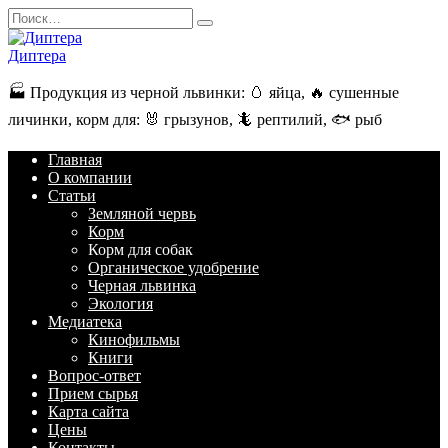
Перейти
Search
к
for:
содержанию
Диптера
🏭️ Продукция из черной львинки: 🥚 яйца, 🔥 сушенные
личинки, корм для: 🐰 грызунов, 🦎 рептилий, 🐟 рыб
Главная
О компании
Статьи
Земляной червь
Корм
Корм для собак
Органическое удобрение
Черная львинка
Экология
Медиатека
Кинофильмы
Книги
Вопрос-ответ
Прием сырья
Карта сайта
Цены
Контакты