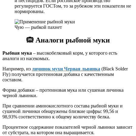
и пестицидов. Если российское производство
регулируется ГОСТом, то за рубежом эти показатели не
нормированы.
Чую — рыбкой пахнет
🙉
Аналоги рыбной муки
Рыбная мука
– высокобелковый корм, у которого есть
аналоги из насекомых.
Например, из
личинок мухи Черная львинка
(Black Solder
Fly) получается протеиновая добавка с качественным
составом.
Форма добавки – протеиновая мука или сушеная личинка
черной львинки.
При сравнении аминокислотного состава рыбной муки и
сушеной личинки обнаружены близкие цифры: 99,56 и
98,93% соответственно к общему количеству белка.
Процентное содержание показателей черной львинки зависит
от субстрата, на котором она выращивается.