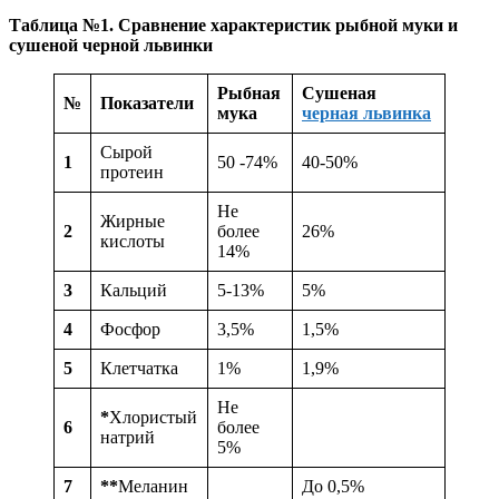
Таблица №1. Сравнение характеристик рыбной муки и
сушеной черной львинки
Рыбная
Сушеная
№
Показатели
мука
черная львинка
Сырой
1
50 -74%
40-50%
протеин
Не
Жирные
2
более
26%
кислоты
14%
3
Кальций
5-13%
5%
4
Фосфор
3,5%
1,5%
5
Клетчатка
1%
1,9%
Не
*
Хлористый
6
более
натрий
5%
7
**
Меланин
До 0,5%