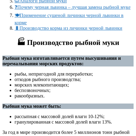
🙉Аналоги рыбной муки
❓Почему черная львинка – лучшая замена рыбной муке
🍽️Применение сушеной личинки черной львинки в
корме
🐛Производство корма из личинки черной львинки
🏭
Производство рыбной муки
Рыбная мука изготавливается путем высушивания и
перемалывания морских продуктов:
рыбы, непригодной для переработки;
отходов рыбного производства;
морских млекопитающих;
беспозвоночных;
ракообразных.
Рыбная мука может быть:
рассыпная с массовой долей влаги 10-12%;
гранулированная с массовой долей влаги 13%.
За год в мире производится более 5 миллионов тонн рыбной