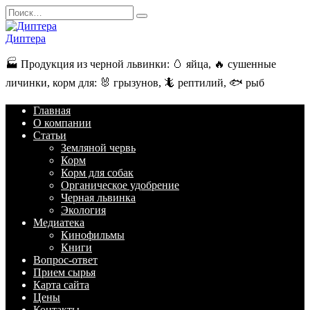
Перейти
Search
к
for:
содержанию
Диптера
🏭️ Продукция из черной львинки: 🥚 яйца, 🔥 сушенные
личинки, корм для: 🐰 грызунов, 🦎 рептилий, 🐟 рыб
Главная
О компании
Статьи
Земляной червь
Корм
Корм для собак
Органическое удобрение
Черная львинка
Экология
Медиатека
Кинофильмы
Книги
Вопрос-ответ
Прием сырья
Карта сайта
Цены
Контакты