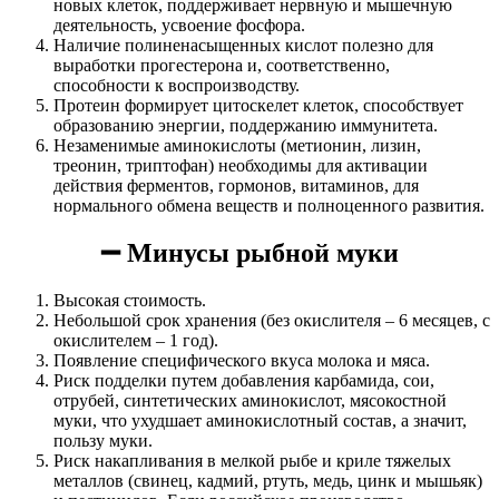
новых клеток, поддерживает нервную и мышечную
деятельность, усвоение фосфора.
Наличие полиненасыщенных кислот полезно для
выработки прогестерона и, соответственно,
способности к воспроизводству.
Протеин формирует цитоскелет клеток, способствует
образованию энергии, поддержанию иммунитета.
Незаменимые аминокислоты (метионин, лизин,
треонин, триптофан) необходимы для активации
действия ферментов, гормонов, витаминов, для
нормального обмена веществ и полноценного развития.
➖
Минусы рыбной муки
Высокая стоимость.
Небольшой срок хранения (без окислителя – 6 месяцев, с
окислителем – 1 год).
Появление специфического вкуса молока и мяса.
Риск подделки путем добавления карбамида, сои,
отрубей, синтетических аминокислот, мясокостной
муки, что ухудшает аминокислотный состав, а значит,
пользу муки.
Риск накапливания в мелкой рыбе и криле тяжелых
металлов (свинец, кадмий, ртуть, медь, цинк и мышьяк)