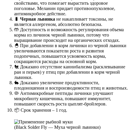
свойствами, что помогает вырастить здоровое
поголовье. Меланин придает противоопухолевое,
антимикробное действие.
🐛
Черная львинка
не накапливает токсины, не
является аллергеном, абсолютно безопасна.
🤲 Доступность и возможность регулирования объема
корма из личинок черной львинки, потому что
выращивание происходит на органических отходах.
🐣 При добавлении в корм личинки из черной львинки
увеличиваются показатели роста и развития
подопечных, повышается усвояемость корма,
сокращаются расходы на основной корм.
🐔 Доказано отсутствие каннибализма (расклевывание
ран и перьев) у птиц при добавлении в корм черной
львинки.
🐇 Доказано увеличение продуктивности,
плодоношения и воспроизводимости птиц и животных.
🦠 Антимикробные пептиды личинки улучшают
микробиоту кишечника, повышают иммунитет,
повышают скорость роста цыплят-бройлеров.
📦 Срок хранения – 1 год.
(Black Solder Fly — Муха черной львинки)