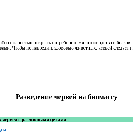
собна полностью покрыть потребность животноводства в белковы
ами. Чтобы не навредить здоровью животных, червей следует п
Разведение червей на биомассу
х червей с различными целями:
оды
;