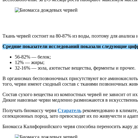
Ткань червей состоит на 80-87% из воды, поэтому для анализа 
Средние показатели исследований показали следующие циф
56-82% — белок;
12% — жиры;
32-16% — зола, азотистые вещества, ферменты и прочее.
В организмах беспозвоночных присутствуют все аминокислоты, 
того, черви имеют сходный состав с тканями позвоночных жив
Состав сухого вещества из компостных червей не зависит от и
Дикие навозные черви медленно размножаются в искусственных
Получать биомассу червя
Старатель
рекомендовано в климате,
селекционных пород, зато превосходят их по живучести и ада
Биомасса Калифорнийского червя способна переносить жару д