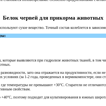
Белок червей для прикорма животных
используют сухое вещество. Точный состав колеблется в зависим
ры:
которые выявляются при гидролизе животных тканей, в том числ
отных.
х разновидности, зато она отражается на продуктивности, если н
 условиях (за 1-2 года, проведенных в вермикомпостере, они с
 где температуры не превышают +30°С. Старатели не отличают
птивным свойствам.
о +40°С, поэтому подходит для культивирования в южных широт