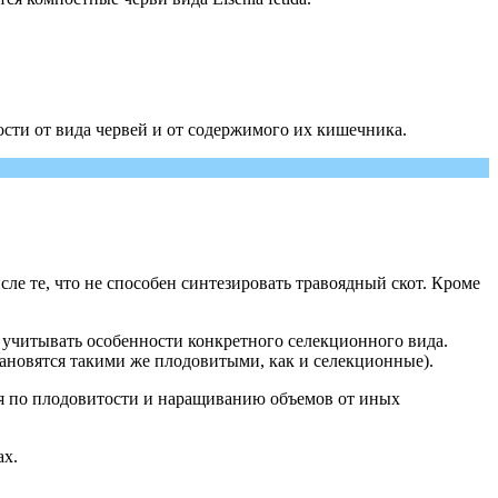
ости от вида червей и от содержимого их кишечника.
е те, что не способен синтезировать травоядный скот. Кроме
е учитывать особенности конкретного селекционного вида.
тановятся такими же плодовитыми, как и селекционные).
ся по плодовитости и наращиванию объемов от иных
ах.