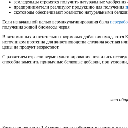
земледельцы стремятся получить натуральные удобрени
предприниматели реализуют продукцию для получения
скотоводы обеспечивают хозяйство натуральными белко
Если изначальной целью вермикультивирования была
перерабо
получения живой биомассы червя.
В витаминных и питательных кормовых добавках нуждаются КР
источником протеина для животноводства служила костная или
цены на продукт возрастают.
С развитием отрасли вермикультивирования появились исследо
способна заменить привычные белковые добавки, при условии,
это общи
Беспозвоночные за 2-3 месяца роста набирают максимум массы 