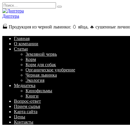
Перейти
Search
к
for:
содержанию
Диптера
🏭️ Продукция из черной львинки: 🥚 яйца, 🔥 сушенные личинк
Главная
О компании
Статьи
Земляной червь
Корм
Корм для собак
Органическое удобрение
Черная львинка
Экология
Медиатека
Кинофильмы
Книги
Вопрос-ответ
Прием сырья
Карта сайта
Цены
Контакты