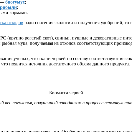
я —
биогумус
;
прибыли
;
выми кормами.
тка отходов
ради спасения экологии и получения удобрений, то 
С (крупно рогатый скот), свиньи, пушные и декоративные пито
 рыбная мука, получаемая из отходов соответствующих производ
вания ученых, что ткани червей по составу соответствуют высо
 что появится источник достаточного объема данного продукта.
Биомасса червей
й вес поголовья, полученный заводчиком в процессе вермикульти
и становятся половозрелыми. Особенно продуктивными считаются