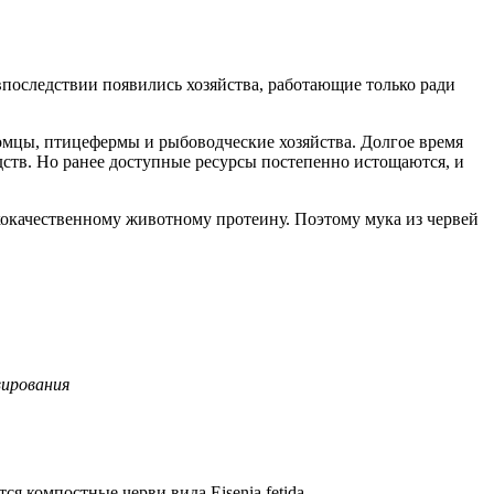
впоследствии появились хозяйства, работающие только ради
мцы, птицефермы и рыбоводческие хозяйства. Долгое время
ств. Но ранее доступные ресурсы постепенно истощаются, и
кокачественному животному протеину. Поэтому мука из червей
вирования
 компостные черви вида Eisenia fetida.