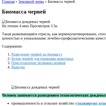
Главная
»
Земляной червь
»
Биомасса червей
Биомасса червей
На чтение
4 мин
Просмотров
3.5к.
Такая развивающаяся отрасль, как вермикультивирование, спо
ценностью и уникальными лечебно-профилактическими качеств
Содержание
Разведение червей на биомассу
Белок червей для прикорма животных
Приготовление белковых кормов
Выводы
Человек занимается разведением технологических дождевы
промышленность и сельское хозяйство
утилизируют отх