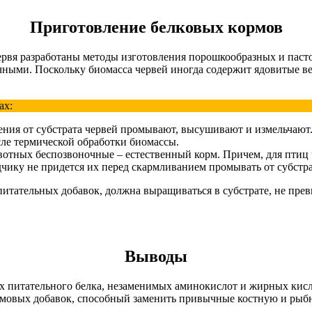
Приготовление белковых кормов
червя разработаны методы изготовления порошкообразных и пас
ыми. Поскольку биомасса червей иногда содержит ядовитые ве
ах:
ения от субстрата червей промывают, высушивают и измельчают
сле термической обработки биомассы.
вотных беспозвоночные – естественный корм. Причем, для птиц 
дчику не придется их перед скармливанием промывать от субстра
я питательных добавок, должна выращиваться в субстрате, не 
Выводы
х питательного белка, незаменимых аминокислот и жирных кисл
рмовых добавок, способный заменить привычные костную и рыб