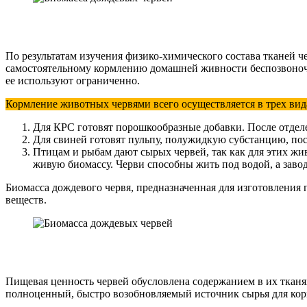
По результатам изучения физико-химического состава тканей 
самостоятельному кормлению домашней живности беспозвоночн
ее используют ограниченно.
Кормление животных червями всего осуществляется в трех вид
Для КРС готовят порошкообразные добавки. После отдел
Для свиней готовят пульпу, полужидкую субстанцию, по
Птицам и рыбам дают сырых червей, так как для этих жи
живую биомассу. Черви способны жить под водой, а заво
Биомасса дождевого червя, предназначенная для изготовлени
веществ.
Пищевая ценность червей обусловлена содержанием в их тканя
полноценный, быстро возобновляемый источник сырья для ко