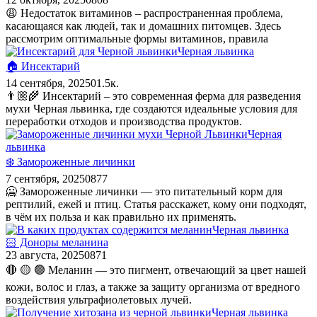
😩 Недостаток витаминов – распространенная проблема,
касающаяся как людей, так и домашних питомцев. Здесь
рассмотрим оптимальные формы витаминов, правила
Черная львинка
🏠️ Инсектарий
14 сентября, 2025
0
1.5к.
👨🏼‍🌾 Инсектарий – это современная ферма для разведения
мухи Черная львинка, где создаются идеальные условия для
переработки отходов и производства продуктов.
Черная
львинка
❄️ Замороженные личинки
7 сентября, 2025
0
877
🥶 Замороженные личинки — это питательный корм для
рептилий, ежей и птиц. Статья расскажет, кому они подходят,
в чём их польза и как правильно их применять.
Черная львинка
🏻 Доноры меланина
23 августа, 2025
0
871
🔴 🟡 🟢 Меланин — это пигмент, отвечающий за цвет нашей
кожи, волос и глаз, а также за защиту организма от вредного
воздействия ультрафиолетовых лучей.
Черная львинка