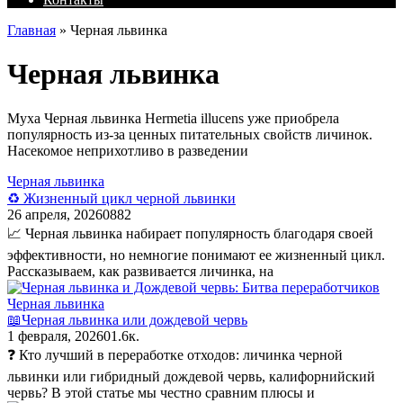
Главная
»
Черная львинка
Черная львинка
Муха Черная львинка Hermetia illucens уже приобрела
популярность из-за ценных питательных свойств личинок.
Насекомое неприхотливо в разведении
Черная львинка
♻️ Жизненный цикл черной львинки
26 апреля, 2026
0
882
📈 Черная львинка набирает популярность благодаря своей
эффективности, но немногие понимают ее жизненный цикл.
Рассказываем, как развивается личинка, на
Черная львинка
📖Черная львинка или дождевой червь
1 февраля, 2026
0
1.6к.
❓ Кто лучший в переработке отходов: личинка черной
львинки или гибридный дождевой червь, калифорнийский
червь? В этой статье мы честно сравним плюсы и