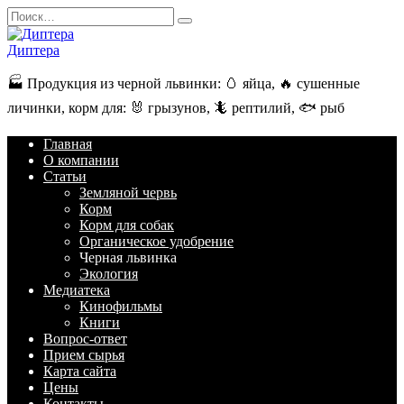
Перейти
Search
к
for:
содержанию
Диптера
🏭️ Продукция из черной львинки: 🥚 яйца, 🔥 сушенные
личинки, корм для: 🐰 грызунов, 🦎 рептилий, 🐟 рыб
Главная
О компании
Статьи
Земляной червь
Корм
Корм для собак
Органическое удобрение
Черная львинка
Экология
Медиатека
Кинофильмы
Книги
Вопрос-ответ
Прием сырья
Карта сайта
Цены
Контакты