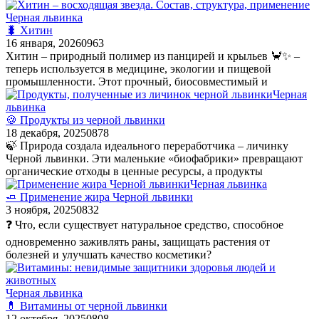
Черная львинка
🐛 Хитин
16 января, 2026
0
963
Хитин – природный полимер из панцирей и крыльев 🦀✨ –
теперь используется в медицине, экологии и пищевой
промышленности. Этот прочный, биосовместимый и
Черная
львинка
🍪 Продукты из черной львинки
18 декабря, 2025
0
878
🍃 Природа создала идеального переработчика – личинку
Черной львинки. Эти маленькие «биофабрики» превращают
органические отходы в ценные ресурсы, а продукты
Черная львинка
🧈 Применение жира Черной львинки
3 ноября, 2025
0
832
❓ Что, если существует натуральное средство, способное
одновременно заживлять раны, защищать растения от
болезней и улучшать качество косметики?
Черная львинка
💊 Витамины от черной львинки
12 октября, 2025
0
808