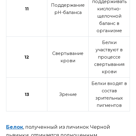
поддерживать
Поддержание
11
кислотно-
pH-баланса
щелочной
баланс в
организме
Белки
участвуют в
Свертывание
12
процессе
крови
свертывания
крови
Белки входят в
состав
13
Зрение
зрительных
пигментов
Белок
, полученный из личинок Черной
львинки, отличается полноценным