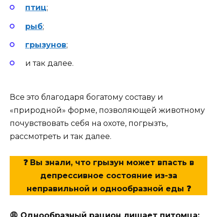
птиц
;
рыб
;
грызунов
;
и так далее.
Все это благодаря богатому составу и
«природной» форме, позволяющей животному
почувствовать себя на охоте, погрызть,
рассмотреть и так далее.
❓
Вы знали, что грызун может впасть в
депрессивное состояние из-за
неправильной и однообразной еды
❓
😩
Однообразный рацион лишает питомца: