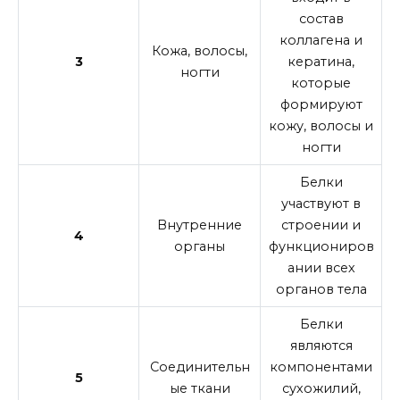
состав
коллагена и
Кожа, волосы,
3
кератина,
ногти
которые
формируют
кожу, волосы и
ногти
Белки
участвуют в
Внутренние
строении и
4
органы
функциониров
ании всех
органов тела
Белки
являются
Соединительн
компонентами
5
ые ткани
сухожилий,