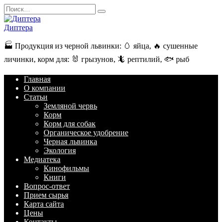
Перейти
Search
к
for:
содержанию
Диптера
🏭️ Продукция из черной львинки: 🥚 яйца, 🔥 сушенные
личинки, корм для: 🐰 грызунов, 🦎 рептилий, 🐟 рыб
Главная
О компании
Статьи
Земляной червь
Корм
Корм для собак
Органическое удобрение
Черная львинка
Экология
Медиатека
Кинофильмы
Книги
Вопрос-ответ
Прием сырья
Карта сайта
Цены
Контакты