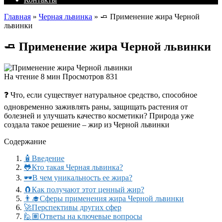
Главная
»
Черная львинка
»
🧈 Применение жира Черной
львинки
🧈 Применение жира Черной львинки
На чтение
8 мин
Просмотров
831
❓ Что, если существует натуральное средство, способное
одновременно заживлять раны, защищать растения от
болезней и улучшать качество косметики? Природа уже
создала такое решение – жир из Черной львинки
Содержание
🧴Введение
🐸Кто такая Черная львинка?
🕶️В чем уникальность ее жира?
🧲Как получают этот ценный жир?
👨‍🎓Сферы применения жира Черной львинки
🚀Перспективы других сфер
🙋🏽Ответы на ключевые вопросы