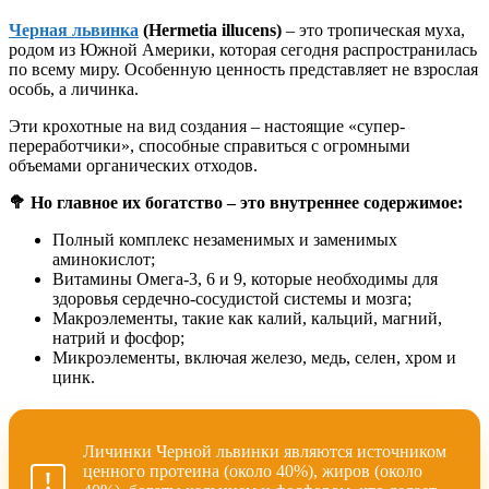
Черная львинка
(Hermetia illucens)
– это тропическая муха,
родом из Южной Америки, которая сегодня распространилась
по всему миру. Особенную ценность представляет не взрослая
особь, а личинка.
Эти крохотные на вид создания – настоящие «супер-
переработчики», способные справиться с огромными
объемами органических отходов.
🥦
Но главное их богатство – это внутреннее содержимое:
Полный комплекс незаменимых и заменимых
аминокислот;
Витамины Омега-3, 6 и 9, которые необходимы для
здоровья сердечно-сосудистой системы и мозга;
Макроэлементы, такие как калий, кальций, магний,
натрий и фосфор;
Микроэлементы, включая железо, медь, селен, хром и
цинк.
Личинки Черной львинки являются источником
ценного протеина (около 40%), жиров (около