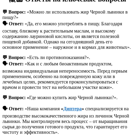
💬
Вопрос:
«Можно ли использовать жир Черной львинки в
пищу?»
🗣️
Ответ:
«Да, его можно употреблять в пищу. Благодаря
составу, близкому к растительным маслам, и высокому
содержанию лауриновой кислоты, он является полезной
пищевой добавкой. Однако на сегодняшний день его
основное применение – наружное и в кормах для животных».
💬
Вопрос:
«Есть ли противопоказания?».
🗣️
Ответ:
«Как и с любым биоактивным продуктом,
возможна индивидуальная непереносимость. Перед первым
применением, особенно на поврежденную кожу или в
лечебных целях, рекомендуется проконсультироваться с
врачом и провести тест на небольшом участке кожи».
💬
Вопрос: «
Где можно купить жир Черной львинки?».
🗣️ Ответ:
«Наша компания
«
Диптера
»
специализируется на
производстве высококачественного жира из личинок Черной
львинки. Мы контролируем весь процесс – от выращивания
сырья до получения готового продукта, что гарантирует его
чистоту и эффективность».