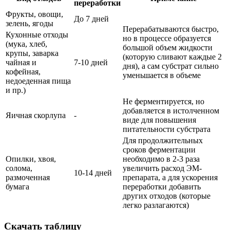
переработки
Фрукты, овощи,
До 7 дней
зелень, ягоды
Перерабатываются быстро,
Кухонные отходы
но в процессе образуется
(мука, хлеб,
большой объем жидкости
крупы, заварка
(которую сливают каждые 2
чайная и
7-10 дней
дня), а сам субстрат сильно
кофейная,
уменьшается в объеме
недоеденная пища
и пр.)
Не ферментируется, но
добавляется в истолченном
Яичная скорлупа
-
виде для повышения
питательности субстрата
Для продолжительных
сроков ферментации
Опилки, хвоя,
необходимо в 2-3 раза
солома,
увеличить расход ЭМ-
10-14 дней
размоченная
препарата, а для ускорения
бумага
переработки добавить
других отходов (которые
легко разлагаются)
Скачать таблицу