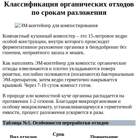
Классификация органических отходов
по срокам разложения
Компактный кухонный компостер – это 15-литровое ведро
особой конструкции, внутри которого происходит
ферментативное разложение органики в биоудобрение без
гниения, неприятного запаха и мошек.
Как наполнять ЭМ-контейнер для компоста: органические
отходы измельчаются и плотно укладываются поверх
решетки, послойно поливаются (посыпаются) бактериальным
ЭМ-препаратом, затем ведро герметично накрывается
крышкой. Через 7-10 суток компост готов.
В природе или компостной куче органика распадается на
протяжении 1-2 сезонов. Благодаря микроорганизмам и
особому микроклимату, устанавливающемуся в герметичной
емкости, процесс разложения ускоряется в разы.
Таблица №1. Особенности переработки отходов
Срок
Вид отходов
Примечание