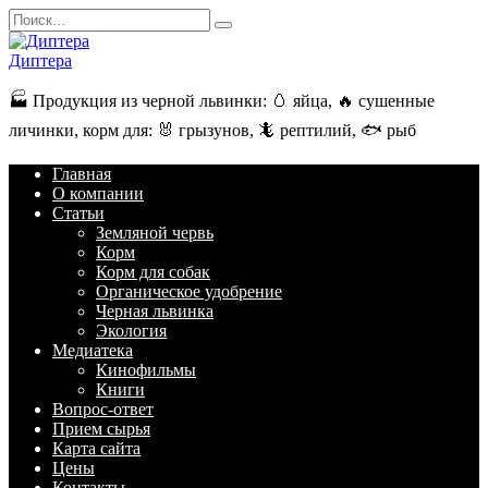
Перейти
Search
к
for:
содержанию
Диптера
🏭️ Продукция из черной львинки: 🥚 яйца, 🔥 сушенные
личинки, корм для: 🐰 грызунов, 🦎 рептилий, 🐟 рыб
Главная
О компании
Статьи
Земляной червь
Корм
Корм для собак
Органическое удобрение
Черная львинка
Экология
Медиатека
Кинофильмы
Книги
Вопрос-ответ
Прием сырья
Карта сайта
Цены
Контакты