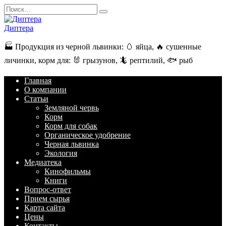
Перейти
Search
к
for:
содержанию
Диптера
🏭️ Продукция из черной львинки: 🥚 яйца, 🔥 сушенные
личинки, корм для: 🐰 грызунов, 🦎 рептилий, 🐟 рыб
Главная
О компании
Статьи
Земляной червь
Корм
Корм для собак
Органическое удобрение
Черная львинка
Экология
Медиатека
Кинофильмы
Книги
Вопрос-ответ
Прием сырья
Карта сайта
Цены
Контакты