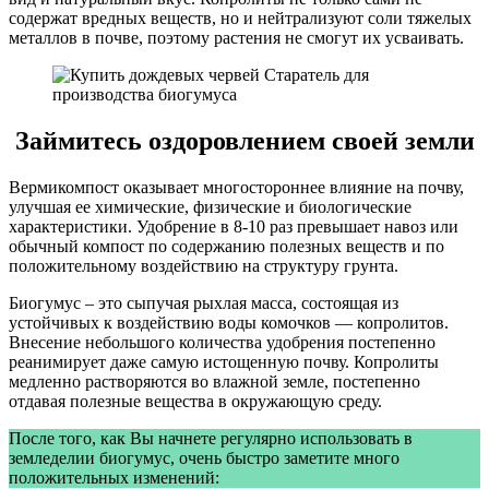
содержат вредных веществ, но и нейтрализуют соли тяжелых
металлов в почве, поэтому растения не смогут их усваивать.
Займитесь оздоровлением своей земли
Вермикомпост оказывает многостороннее влияние на почву,
улучшая ее химические, физические и биологические
характеристики. Удобрение в 8-10 раз превышает навоз или
обычный компост по содержанию полезных веществ и по
положительному воздействию на структуру грунта.
Биогумус – это сыпучая рыхлая масса, состоящая из
устойчивых к воздействию воды комочков — копролитов.
Внесение небольшого количества удобрения постепенно
реанимирует даже самую истощенную почву. Копролиты
медленно растворяются во влажной земле, постепенно
отдавая полезные вещества в окружающую среду.
После того, как Вы начнете регулярно использовать в
земледелии биогумус, очень быстро заметите много
положительных изменений: