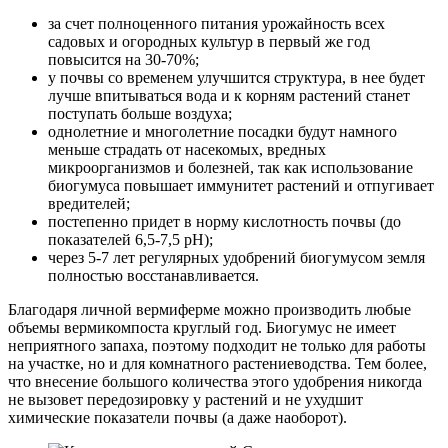
за счет полноценного питания урожайность всех
садовых и огородных культур в первый же год
повысится на 30-70%;
у почвы со временем улучшится структура, в нее будет
лучше впитываться вода и к корням растений станет
поступать больше воздуха;
однолетние и многолетние посадки будут намного
меньше страдать от насекомых, вредных
микроорганизмов и болезней, так как использование
биогумуса повышает иммунитет растений и отпугивает
вредителей;
постепенно придет в норму кислотность почвы (до
показателей 6,5-7,5 pH);
через 5-7 лет регулярных удобрений биогумусом земля
полностью восстанавливается.
Благодаря личной вермиферме можно производить любые
объемы вермикомпоста круглый год. Биогумус не имеет
неприятного запаха, поэтому подходит не только для работы
на участке, но и для комнатного растениеводства. Тем более,
что внесение большого количества этого удобрения никогда
не вызовет передозировку у растений и не ухудшит
химические показатели почвы (а даже наоборот).