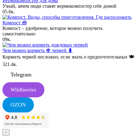
Вермикомпостер для дома
Узнай, зачем люди ставят вермикомпостер себе домой
0
5.6к.
Компост 🧰
Компост – удобрение, которое можно получить
самостоятельно
0
9к.
Чем можно кормить 🍓 червей 🐛
Кормить червей несложно, если знать о предпочтительных 🍽
3
21.4к.
Telegram
Wildberries
OZON