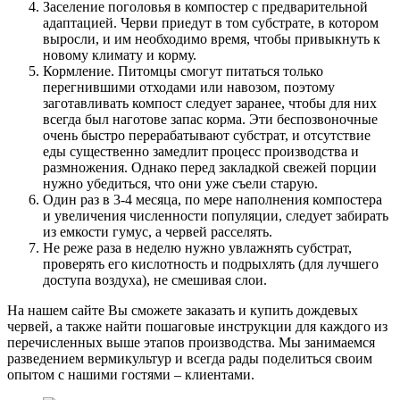
Заселение поголовья в компостер с предварительной
адаптацией. Черви приедут в том субстрате, в котором
выросли, и им необходимо время, чтобы привыкнуть к
новому климату и корму.
Кормление. Питомцы смогут питаться только
перегнившими отходами или навозом, поэтому
заготавливать компост следует заранее, чтобы для них
всегда был наготове запас корма. Эти беспозвоночные
очень быстро перерабатывают субстрат, и отсутствие
еды существенно замедлит процесс производства и
размножения. Однако перед закладкой свежей порции
нужно убедиться, что они уже съели старую.
Один раз в 3-4 месяца, по мере наполнения компостера
и увеличения численности популяции, следует забирать
из емкости гумус, а червей расселять.
Не реже раза в неделю нужно увлажнять субстрат,
проверять его кислотность и подрыхлять (для лучшего
доступа воздуха), не смешивая слои.
На нашем сайте Вы сможете заказать и купить дождевых
червей, а также найти пошаговые инструкции для каждого из
перечисленных выше этапов производства. Мы занимаемся
разведением вермикультур и всегда рады поделиться своим
опытом с нашими гостями – клиентами.