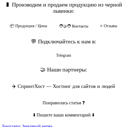
🐛 Производим и продаем продукцию из черной
львинки:
📦️ Продукция / Цены
⭐️ Отзывы
🧑‍🤝‍🧑 Контакты
💬 Подключайтесь к нам в:
Telegram
🤝 Наши партнеры:
✈️ СпринтХост — Хостинг для сайтов и людей
Понравилась статья ❓
⬇️ Пишите ваши комментарий ⬇️
Биогумус
Земляной червь