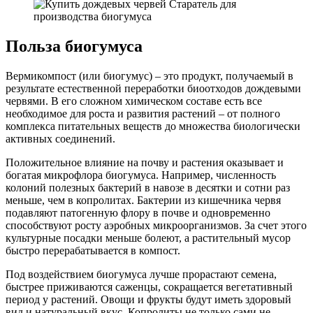
Польза биогумуса
Вермикомпост (или биогумус) – это продукт, получаемый в
результате естественной переработки биоотходов дождевыми
червями. В его сложном химическом составе есть все
необходимое для роста и развития растений – от полного
комплекса питательных веществ до множества биологически
активных соединений.
Положительное влияние на почву и растения оказывает и
богатая микрофлора биогумуса. Например, численность
колоний полезных бактерий в навозе в десятки и сотни раз
меньше, чем в копролитах. Бактерии из кишечника червя
подавляют патогенную флору в почве и одновременно
способствуют росту аэробных микроорганизмов. За счет этого
культурные посадки меньше болеют, а растительный мусор
быстро перерабатывается в компост.
Под воздействием биогумуса лучше прорастают семена,
быстрее приживаются саженцы, сокращается вегетативный
период у растений. Овощи и фрукты будут иметь здоровый
вид и натуральный вкус. Копролиты не только сами не