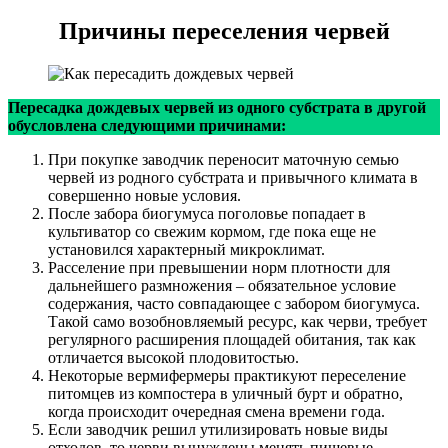
Причины переселения червей
Пересадка дождевых червей из одного субстрата в другой
обусловлена следующими причинами:
При покупке заводчик переносит маточную семью
червей из родного субстрата и привычного климата в
совершенно новые условия.
После забора биогумуса поголовье попадает в
культиватор со свежим кормом, где пока еще не
установился характерный микроклимат.
Расселение при превышении норм плотности для
дальнейшего размножения – обязательное условие
содержания, часто совпадающее с забором биогумуса.
Такой само возобновляемый ресурс, как черви, требует
регулярного расширения площадей обитания, так как
отличается высокой плодовитостью.
Некоторые вермифермеры практикуют переселение
питомцев из компостера в уличный бурт и обратно,
когда происходит очередная смена времени года.
Если заводчик решил утилизировать новые виды
отходов, то черви вынуждены менять пищевые