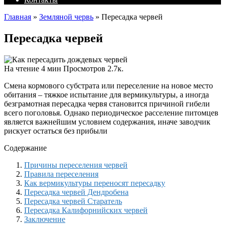
Главная
»
Земляной червь
»
Пересадка червей
Пересадка червей
На чтение
4 мин
Просмотров
2.7к.
Смена кормового субстрата или переселение на новое место
обитания – тяжкое испытание для вермикультуры, а иногда
безграмотная пересадка червя становится причиной гибели
всего поголовья. Однако периодическое расселение питомцев
является важнейшим условием содержания, иначе заводчик
рискует остаться без прибыли
Содержание
Причины переселения червей
Правила переселения
Как вермикультуры переносят пересадку
Пересадка червей Дендробена
Пересадка червей Старатель
Пересадка Калифорнийских червей
Заключение