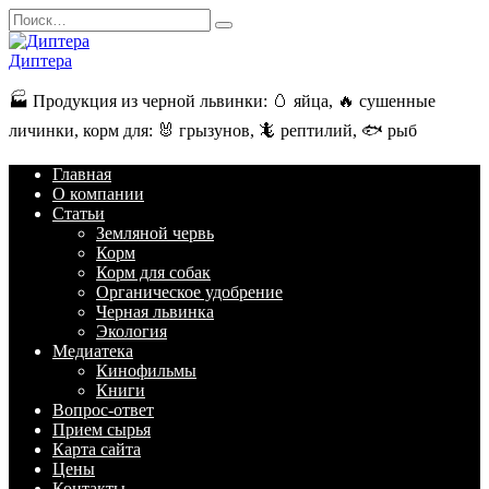
Перейти
Search
к
for:
содержанию
Диптера
🏭️ Продукция из черной львинки: 🥚 яйца, 🔥 сушенные
личинки, корм для: 🐰 грызунов, 🦎 рептилий, 🐟 рыб
Главная
О компании
Статьи
Земляной червь
Корм
Корм для собак
Органическое удобрение
Черная львинка
Экология
Медиатека
Кинофильмы
Книги
Вопрос-ответ
Прием сырья
Карта сайта
Цены
Контакты