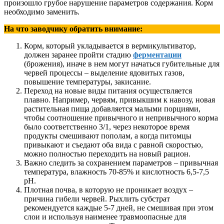
произошло грубое нарушение параметров содержания. Корм
необходимо заменить.
На что заводчику обратить внимание:
Корм, который укладывается в вермикультиватор,
должен заранее пройти стадию
ферментации
(брожения), иначе в нем могут начаться губительные для
червей процессы – выделение ядовитых газов,
повышение температуры, закисание.
Переход на новые виды питания осуществляется
плавно. Например, червям, привыкшим к навозу, новая
растительная пища добавляется малыми порциями,
чтобы соотношение привычного и непривычного корма
было соответственно 3/1, через некоторое время
продукты смешивают пополам, а когда питомцы
привыкают и съедают оба вида с равной скоростью,
можно полностью переходить на новый рацион.
Важно следить за сохранением параметров – привычная
температура, влажность 70-85% и кислотность 6,5-7,5
рН.
Плотная почва, в которую не проникает воздух –
причина гибели червей. Рыхлить субстрат
рекомендуется каждые 5-7 дней, не смешивая при этом
слои и используя наименее травмоопасные для