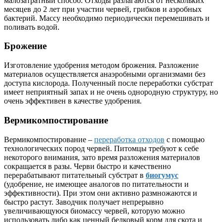
малозатратный способ. Отходы разлагаются от нескольких
месяцев до 2 лет при участии червей, грибков и аэробных
бактерий. Массу необходимо периодически перемешивать и
поливать водой.
Брожение
Изготовление удобрения методом брожения. Разложение
материалов осуществляется анаэробными организмами без
доступа кислорода. Полученный после переработки субстрат
имеет неприятный запах и не очень однородную структуру, но
очень эффективен в качестве удобрения.
Вермикомпостирование
Вермикомпостирование –
переработка отходов
с помощью
технологических пород червей. Питомцы требуют к себе
некоторого внимания, зато время разложения материалов
сокращается в разы. Черви быстро и качественно
перерабатывают питательный субстрат в
биогумус
(удобрение, не имеющее аналогов по питательности и
эффективности). При этом они активно размножаются и
быстро растут. Заводчик получает непрерывно
увеличивающуюся биомассу червей, которую можно
использовать либо как ценный белковый корм для скота и