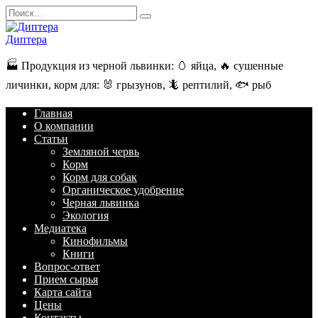
Перейти
Search
к
for:
содержанию
Диптера
🏭️ Продукция из черной львинки: 🥚 яйца, 🔥 сушенные
личинки, корм для: 🐰 грызунов, 🦎 рептилий, 🐟 рыб
Главная
О компании
Статьи
Земляной червь
Корм
Корм для собак
Органическое удобрение
Черная львинка
Экология
Медиатека
Кинофильмы
Книги
Вопрос-ответ
Прием сырья
Карта сайта
Цены
Контакты