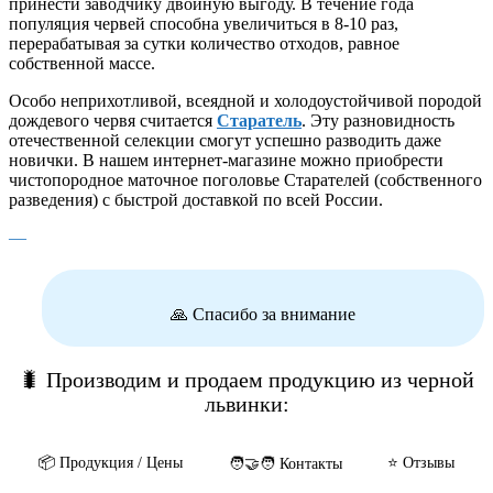
принести заводчику двойную выгоду. В течение года
популяция червей способна увеличиться в 8-10 раз,
перерабатывая за сутки количество отходов, равное
собственной массе.
Особо неприхотливой, всеядной и холодоустойчивой породой
дождевого червя считается
Старатель
. Эту разновидность
отечественной селекции смогут успешно разводить даже
новички. В нашем интернет-магазине можно приобрести
чистопородное маточное поголовье Старателей (собственного
разведения) с быстрой доставкой по всей России.
—
🙏 Спасибо за внимание
🐛 Производим и продаем продукцию из черной
львинки:
📦️ Продукция / Цены
⭐️ Отзывы
🧑‍🤝‍🧑 Контакты