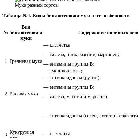
Мука разных сортов
Таблица №1. Виды безглютеновой муки и ее особенности
Вид
№
безглютеновой
Содержание полезных вещ
муки
— клетчатка;
— железо, цинк, магний, марганец;
1
Гречневая мука
— витамины группы В;
— аминокислоты;
— антиоксиданты (рутин).
— витамины группы B;
2
Рисовая мука
— железо, магний и марганец.
— антиоксиданты (селен, лютеин, зеаксанти
Кукурузная
— клетчатка;
3
мука