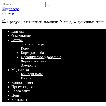
Перейти
Search
к
for:
содержанию
Диптера
🏭️ Продукция из черной львинки: 🥚 яйца, 🔥 сушенные личинк
Главная
О компании
Статьи
Земляной червь
Корм
Корм для собак
Органическое удобрение
Черная львинка
Экология
Медиатека
Кинофильмы
Книги
Вопрос-ответ
Прием сырья
Карта сайта
Цены
Контакты