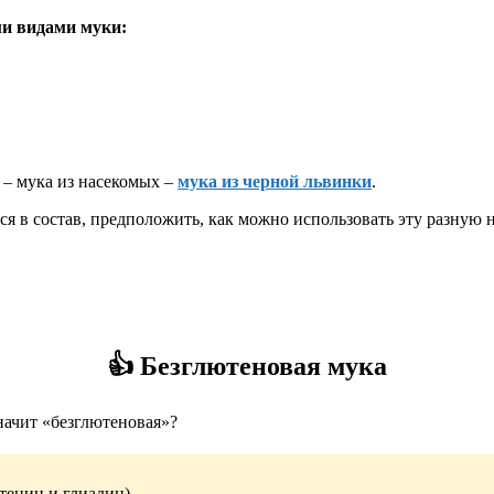
ми видами муки:
 – мука из насекомых –
мука из черной львинки
.
ся в состав, предположить, как можно использовать эту разную 
👍️
Безглютеновая мука
начит «безглютеновая»?
тенин и глиадин)