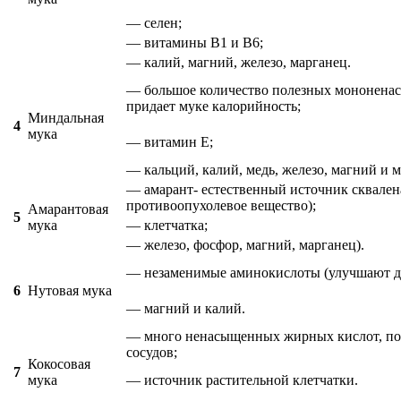
— селен;
— витамины В1 и В6;
— калий, магний, железо, марганец.
— большое количество полезных мононен
придает муке калорийность;
Миндальная
4
мука
— витамин Е;
— кальций, калий, медь, железо, магний и м
— амарант- естественный источник сквале
противоопухолевое вещество);
Амарантовая
5
мука
— клетчатка;
— железо, фосфор, магний, марганец).
— незаменимые аминокислоты (улучшают де
6
Нутовая мука
— магний и калий.
— много ненасыщенных жирных кислот, пол
сосудов;
Кокосовая
7
мука
— источник растительной клетчатки.