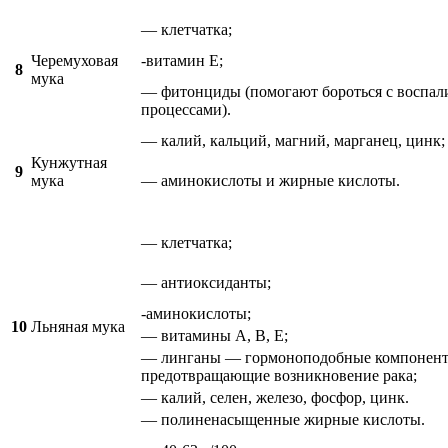
— клетчатка;
Черемуховая
-витамин Е;
8
мука
— фитонциды (помогают бороться с воспа
процессами).
— калий, кальций, магний, марганец, цинк;
Кунжутная
9
мука
— аминокислоты и жирные кислоты.
— клетчатка;
— антиоксиданты;
-аминокислоты;
10
Льняная мука
— витамины А, В, Е;
— линганы — гормоноподобные компонент
предотвращающие возникновение рака;
— калий, селен, железо, фосфор, цинк.
— полиненасыщенные жирные кислоты.