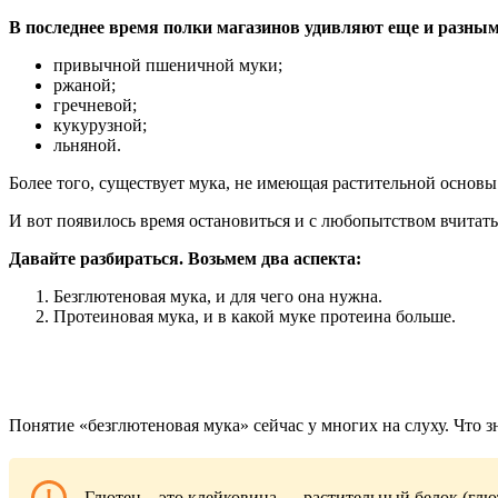
В последнее время полки магазинов удивляют еще и разны
привычной пшеничной муки;
ржаной;
гречневой;
кукурузной;
льняной.
Более того, существует мука, не имеющая растительной основы
И вот появилось время остановиться и с любопытством вчитать
Давайте разбираться. Возьмем два аспекта:
Безглютеновая мука, и для чего она нужна.
Протеиновая мука, и в какой муке протеина больше.
Понятие «безглютеновая мука» сейчас у многих на слуху. Что з
Глютен – это клейковина — растительный белок (глю