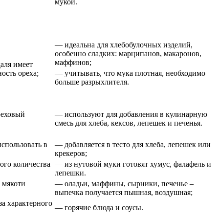
мукой.
— идеальна для хлебобулочных изделий,
особенно сладких: марципанов, макаронов,
маффинов;
аля имеет
ость ореха;
— учитывать, что мука плотная, необходимо
больше разрыхлителя.
реховый
— используют для добавления в кулинарную
смесь для хлеба, кексов, лепешек и печенья.
использовать в
— добавляется в тесто для хлеба, лепешек или
крекеров;
ого количества
— из нутовой муки готовят хумус, фалафель и
лепешки.
 мякоти
— оладьи, маффины, сырники, печенье –
выпечка получается пышная, воздушная;
за характерного
— горячие блюда и соусы.