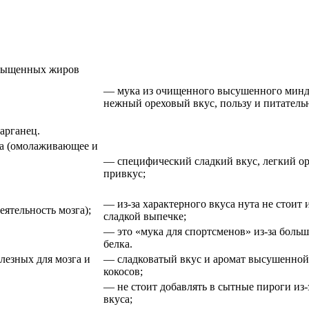
асыщенных жиров
— мука из очищенного высушенного минд
нежный ореховый вкус, пользу и питательн
арганец.
на (омолаживающее и
— специфический сладкий вкус, легкий о
привкус;
— из-за характерного вкуса нута не стоит 
ятельность мозга);
сладкой выпечке;
— это «мука для спортсменов» из-за больш
белка.
езных для мозга и
— сладковатый вкус и аромат высушенной
кокосов;
— не стоит добавлять в сытные пироги из-
вкуса;