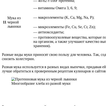
— 40-62 г/100г протеина;
— витамины Омега 3, 6, 9;
— макроэлементы (K, Ca, Mg, Na, P);
Мука из
11
черной
львинки
— микроэлементы (Fe, Cu, Se, Cr, Zn);
— антиоксиданты;
— противоопухолевые вещества, которые п
на организм, а также улучшают качество вып
хранения).
Разные виды муки приносят свою пользу для человека. Так, со
снизить холестерин.
Разная мука используется в разных видах выпечки, придавая е
лучше обратиться к проверенным рецептам кулинаров и сайтов,
Многообразие хлеба из разной муки