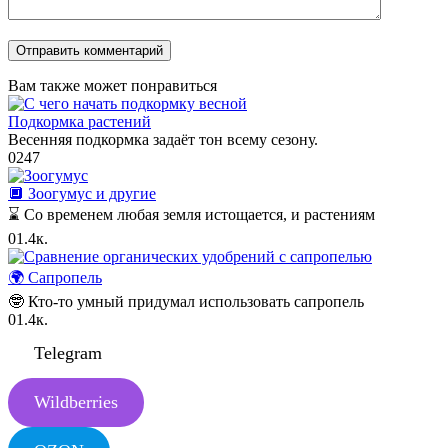
Вам также может понравиться
Подкормка растений
Весенняя подкормка задаёт тон всему сезону.
0
247
🔲 Зоогумус и другие
⌛️ Со временем любая земля истощается, и растениям
0
1.4к.
🌍️ Сапропель
🤓 Кто-то умный придумал использовать сапропель
0
1.4к.
Telegram
Wildberries