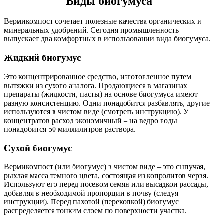
Виды биогумуса
Вермикомпост сочетает полезные качества органических и
минеральных удобрений. Сегодня промышленность
выпускает два комфортных в использовании вида биогумуса.
Жидкий биогумус
Это концентрированное средство, изготовленное путем
вытяжки из сухого аналога. Продающиеся в магазинах
препараты (жидкости, пасты) на основе биогумуса имеют
разную консистенцию. Одни понадобится разбавлять, другие
используются в чистом виде (смотреть инструкцию). У
концентратов расход экономичный – на ведро воды
понадобится 50 миллилитров раствора.
Сухой биогумус
Вермикомпост (или биогумус) в чистом виде – это сыпучая,
рыхлая масса темного цвета, состоящая из копролитов червя.
Используют его перед посевом семян или высадкой рассады,
добавляя в необходимой пропорции в почву (следуя
инструкции). Перед пахотой (перекопкой) биогумус
распределяется тонким слоем по поверхности участка.