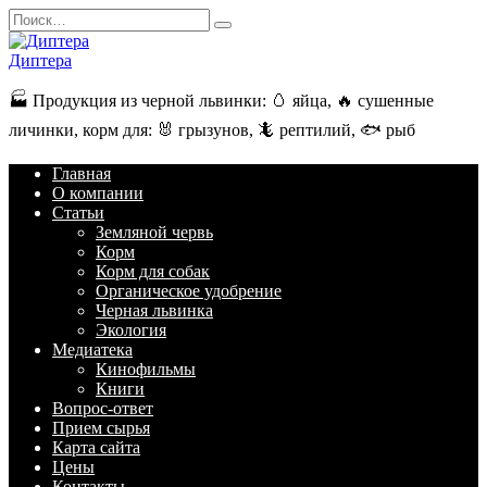
Перейти
Search
к
for:
содержанию
Диптера
🏭️ Продукция из черной львинки: 🥚 яйца, 🔥 сушенные
личинки, корм для: 🐰 грызунов, 🦎 рептилий, 🐟 рыб
Главная
О компании
Статьи
Земляной червь
Корм
Корм для собак
Органическое удобрение
Черная львинка
Экология
Медиатека
Кинофильмы
Книги
Вопрос-ответ
Прием сырья
Карта сайта
Цены
Контакты