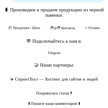
🐛 Производим и продаем продукцию из черной
львинки:
📦️ Продукция / Цены
⭐️ Отзывы
🧑‍🤝‍🧑 Контакты
💬 Подключайтесь к нам в:
Telegram
🤝 Наши партнеры:
✈️ СпринтХост — Хостинг для сайтов и людей
Понравилась статья ❓
⬇️ Пишите ваши комментарий ⬇️