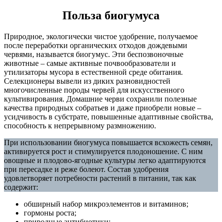
Польза биогумуса
Природное, экологически чистое удобрение, получаемое
после переработки органических отходов дождевыми
червями, называется биогумус. Эти беспозвоночные
животные – самые активные почвообразователи и
утилизаторы мусора в естественной среде обитания.
Селекционеры вывели из диких разновидностей
многочисленные породы червей для искусственного
культивирования. Домашние черви сохранили полезные
качества природных собратьев и даже приобрели новые –
усидчивость в субстрате, повышенные адаптивные свойства,
способность к непрерывному размножению.
При использовании биогумуса повышается всхожесть семян,
активируется рост и стимулируется плодоношение. С ним
овощные и плодово-ягодные культуры легко адаптируются
при пересадке и реже болеют. Состав удобрения
удовлетворяет потребности растений в питании, так как
содержит:
обширный набор микроэлементов и витаминов;
гормоны роста;
природные антибиотики;