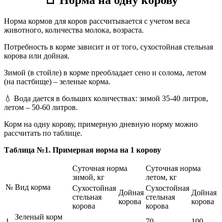
Норма кормов для коров рассчитывается с учетом веса
животного, количества молока, возраста.
Потребность в корме зависит и от того, сухостойная стельная
корова или дойная.
Зимой (в стойле) в корме преобладает сено и солома, летом
(на пастбище) – зеленые корма.
💧 Вода дается в больших количествах: зимой 35-40 литров,
летом – 50-60 литров.
Корм на одну корову, примерную дневную норму можно
рассчитать по таблице.
Таблица №1. Примерная норма на 1 корову
Суточная норма
Суточная норма
зимой, кг
летом, кг
№
Вид корма
Сухостойная
Сухостойная
Дойная
Дойная
стельная
стельная
корова
корова
корова
корова
Зеленый корм
1
-
-
70
100