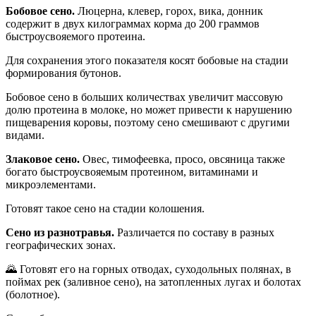
Бобовое сено.
Люцерна, клевер, горох, вика, донник
содержит в двух килограммах корма до 200 граммов
быстроусвояемого протеина.
Для сохранения этого показателя косят бобовые на стадии
формирования бутонов.
Бобовое сено в больших количествах увеличит массовую
долю протеина в молоке, но может привести к нарушению
пищеварения коровы, поэтому сено смешивают с другими
видами.
Злаковое сено.
Овес, тимофеевка, просо, овсяница также
богато быстроусвояемым протеином, витаминами и
микроэлементами.
Готовят такое сено на стадии колошения.
Сено из разнотравья.
Различается по составу в разных
географических зонах.
🌄 Готовят его на горных отводах, суходольных полянах, в
поймах рек (заливное сено), на затопленных лугах и болотах
(болотное).