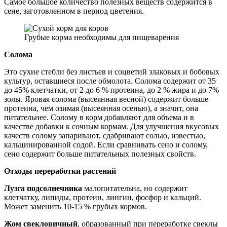
Самое большое количество полезных веществ содержится в
сене, заготовленном в период цветения.
Грубые корма необходимы для пищеварения
Солома
Это сухие стебли без листьев и соцветий злаковых и бобовых
культур, оставшиеся после обмолота. Солома содержит от 35
до 45% клетчатки, от 2 до 6 % протеина, до 2 % жира и до 7%
золы. Яровая солома (высеянная весной) содержит больше
протеина, чем озимая (высеянная осенью), а значит, она
питательнее. Солому в корм добавляют для объема и в
качестве добавки к сочным кормам. Для улучшения вкусовых
качеств солому запаривают, сдабривают солью, известью,
кальцинированной содой. Если сравнивать сено и солому,
сено содержит больше питательных полезных свойств.
Отходы переработки растений
Лузга подсолнечника
малопитательна, но содержит
клетчатку, липиды, протеин, лингин, фосфор и кальций.
Может заменить 10-15 % грубых кормов.
Жом свекловичный
, образованный при переработке свеклы