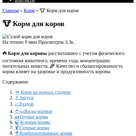
Главная
»
Корм
»
🐮 Корм для коров
🐮 Корм для коров
На чтение
9 мин
Просмотров
3.3к.
☘️
Корм для коровы
рассчитывают с учетом физического
состояния животного, времени года, концентрации
питательных веществ. 🌾 Качество и сбалансированность
корма влияет на здоровье и продуктивность коровы
Содержание
🥕 Корм на разных стадиях
🚩Запуск
📈Раздой
🍅🥒Виды кормов
🧱Грубые корма
🍃Зеленые корма
🍹Сочные корма
🍭Комбинированные корма