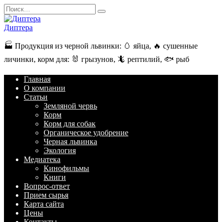
Перейти
Search
к
for:
содержанию
Диптера
🏭️ Продукция из черной львинки: 🥚 яйца, 🔥 сушенные
личинки, корм для: 🐰 грызунов, 🦎 рептилий, 🐟 рыб
Главная
О компании
Статьи
Земляной червь
Корм
Корм для собак
Органическое удобрение
Черная львинка
Экология
Медиатека
Кинофильмы
Книги
Вопрос-ответ
Прием сырья
Карта сайта
Цены
Контакты