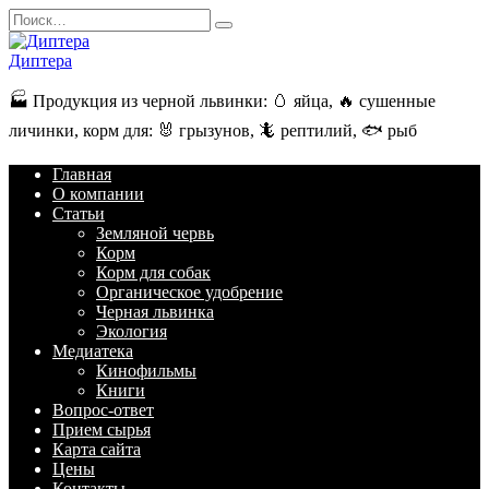
Перейти
Search
к
for:
содержанию
Диптера
🏭️ Продукция из черной львинки: 🥚 яйца, 🔥 сушенные
личинки, корм для: 🐰 грызунов, 🦎 рептилий, 🐟 рыб
Главная
О компании
Статьи
Земляной червь
Корм
Корм для собак
Органическое удобрение
Черная львинка
Экология
Медиатека
Кинофильмы
Книги
Вопрос-ответ
Прием сырья
Карта сайта
Цены
Контакты