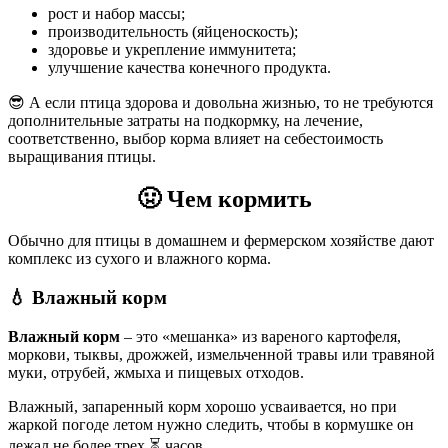
рост и набор массы;
производительность (яйценоскость);
здоровье и укрепление иммунитета;
улучшение качества конечного продукта.
😎 А если птица здорова и довольна жизнью, то не требуются
дополнительные затраты на подкормку, на лечение,
соответственно, выбор корма влияет на себестоимость
выращивания птицы.
🤢
Чем кормить
Обычно для птицы в домашнем и фермерском хозяйстве дают
комплекс из сухого и влажного корма.
💧
Влажный корм
Влажный корм
– это «мешанка» из вареного картофеля,
моркови, тыквы, дрожжей, измельченной травы или травяной
муки, отрубей, жмыха и пищевых отходов.
Влажный, запаренный корм хорошо усваивается, но при
жаркой погоде летом нужно следить, чтобы в кормушке он
лежал не более трех ⏳ часов.