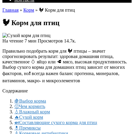
Главная
»
Корм
»
🐓 Корм для птиц
🐓 Корм для птиц
На чтение
7 мин
Просмотров
14.7к.
Правильно подобрать корм для 🐓 птицы – значит
спрогнозировать результат: здоровая домашняя птица,
качественное 🥚 яйцо или 🥩 мясо, высокая продуктивность.
Выбор сухого корма для домашних птиц зависит от многих
факторов, но❗ всегда важен баланс протеина, минералов,
витаминов, макро- и микроэлементов
Содержание
🍇Выбор корма
🤢Чем кормить
💧Влажный корм
🔥Сухой корм
🍛Составляющие сухого корма для птиц
💊Премиксы
💉Кормовые антибиотики