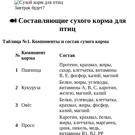
Завтрак будет?
🍛
Составляющие сухого корма для
птиц
Таблица №1. Компоненты и состав сухого корма
Компонент
№
Состав
корма
Протеин, крахмал, жиры,
1
Пшеница
сахар, клетчатка, витамины
В, Е, фосфор, калий, магний
Белки, жиры, углеводы,
2
Кукуруза
витамины А, В, С, каротин,
железо, магний, калий
Белки, углеводы, клетчатка,
3
Овёс
крахмал, жиры, фосфор,
калий, магний
Каротин, крахмал, белки,
жиры, клетчатка, марганец,
4
Просо
цинк, никель, медь,
витамины В1, В2, PP