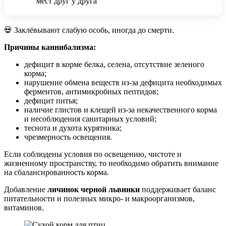
мест друг у друга
💀 Заклёвывают слабую особь, иногда до смерти.
Причины каннибализма:
дефицит в корме белка, селена, отсутствие зеленого
корма;
нарушение обмена веществ из-за дефицита необходимых
ферментов, антимикробных пептидов;
дефицит питья;
наличие глистов и клещей из-за некачественного корма
и несоблюдения санитарных условий;
теснота и духота курятника;
чрезмерность освещения.
Если соблюдены условия по освещению, чистоте и
жизненному пространству, то необходимо обратить внимание
на сбалансированность корма.
Добавление
личинок черной львинки
поддерживает баланс
питательности и полезных микро- и макроорганизмов,
витаминов.