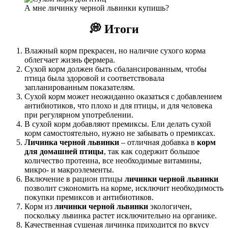
А мне личинку черной львинки купишь?
💭
Итоги
Влажный корм прекрасен, но наличие сухого корма
облегчает жизнь фермера.
Сухой корм должен быть сбалансированным, чтобы
птица была здоровой и соответствовала
запланированным показателям.
Сухой корм может неожиданно оказаться с добавлением
антибиотиков, что плохо и для птицы, и для человека
при регулярном употреблении.
В сухой корм добавляют премиксы. Ели делать сухой
корм самостоятельно, нужно не забывать о премиксах.
Личинка черной львинки
– отличная добавка в
корм
для домашней птицы
, так как содержит большое
количество протеина, все необходимые витамины,
микро- и макроэлементы.
Включение в рацион птицы
личинки черной львинки
позволит сэкономить на корме, исключит необходимость
покупки премиксов и антибиотиков.
Корм из
личинки черной львинки
экологичен,
поскольку львинка растет исключительно на органике.
Качественная сушеная личинка приходится по вкусу