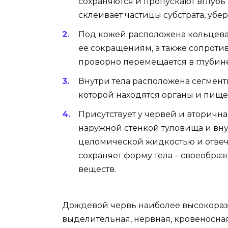
сохраняются и пропускают вглубь 
склеивает частицы субстрата, убер
Под кожей расположена кольцева
ее сокращениям, а также сопрот
проворно перемещается в глубин
Внутри тела расположена сегмент
которой находятся органы и пище
Присутствует у червей и вторичн
наружной стенкой туловища и вн
целомической жидкостью и отвеч
сохраняет форму тела – своеобраз
веществ.
Дождевой червь наиболее высокоразв
выделительная, нервная, кровеносна