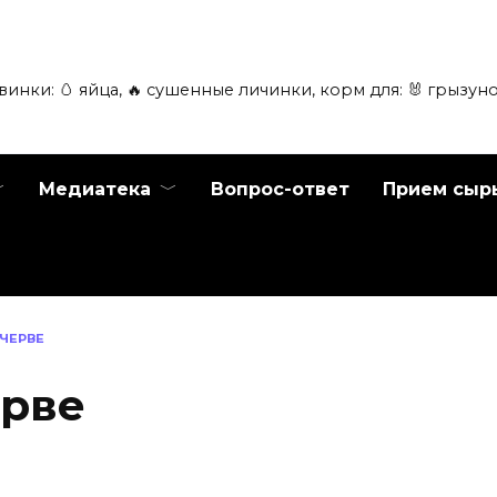
инки: 🥚 яйца, 🔥 сушенные личинки, корм для: 🐰 грызуно
Медиатека
Вопрос-ответ
Прием сыр
ЧЕРВЕ
ерве