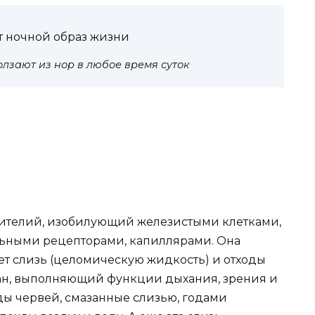
т ночной образ жизни
лзают из нор в любое время суток
эпителий, изобилующий железистыми клетками,
льными рецепторами, капиллярами. Она
яет слизь (целомическую жидкость) и отходы
ган, выполняющий функции дыхания, зрения и
ды червей, смазанные слизью, годами