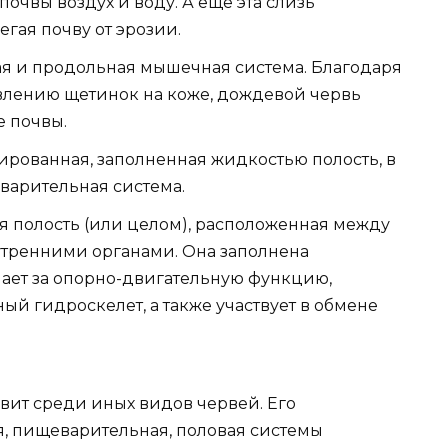
почвы воздух и воду. А еще эта слизь
егая почву от эрозии.
я и продольная мышечная система. Благодаря
ивлению щетинок на коже, дождевой червь
е почвы.
ированная, заполненная жидкостью полость, в
варительная система.
ая полость (или целом), расположенная между
утренними органами. Она заполнена
ает за опорно-двигательную функцию,
ный гидроскелет, а также участвует в обмене
ит среди иных видов червей. Его
я, пищеварительная, половая системы