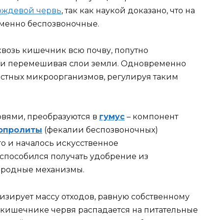
ождевой червь
, так как наукой доказано, что на
менно беспозвоночные.
квозь кишечник всю почву, попутно
 и перемешивая слои земли. Одновременно
стных микроорганизмов, регулируя таким
рвями, преобразуются в
гумус
– компонент
опролиты
(фекалии беспозвоночных)
о и началось искусственное
способился получать удобрение из
иродные механизмы.
изирует массу отходов, равную собственному
в кишечнике червя распадается на питательные