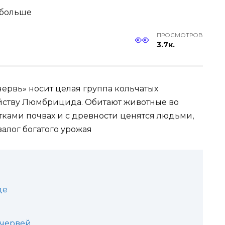
ПРОСМОТРОВ
3.7к.
ервь» носит целая группа кольчатых
ейству Люмбрицида. Обитают животные во
тками почвах и с древности ценятся людьми,
алог богатого урожая
де
 червей