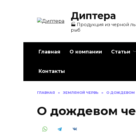
Перейти
к
Диптера
содержанию
🏭️ Продукция из черной льв
рыб
Главная
О компании
Статьи
Контакты
ГЛАВНАЯ
»
ЗЕМЛЯНОЙ ЧЕРВЬ
»
О ДОЖДЕВОМ 
О дождевом ч